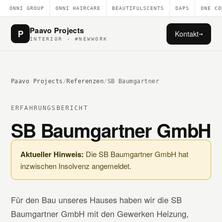
ONNI GROUP
ONNI HAIRCARE
BEAUTIFULSCENTS
DAPS
ONE CO
Paavo Projects
P
Kontakt
→
INTERIOR · #NEWWORK
Paavo Projects
/
Referenzen
/
SB Baumgartner
ERFAHRUNGSBERICHT
SB Baumgartner GmbH
Aktueller Hinweis:
Die SB Baumgartner GmbH hat
inzwischen Insolvenz angemeldet.
Für den Bau unseres Hauses haben wir die SB
Baumgartner GmbH mit den Gewerken Heizung,